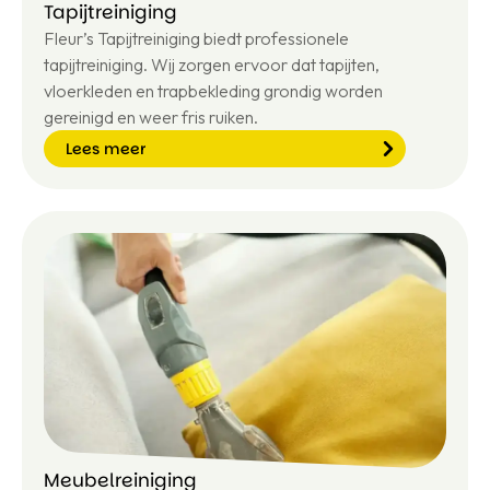
Tapijtreiniging
Fleur’s Tapijtreiniging biedt professionele
tapijtreiniging. Wij zorgen ervoor dat tapijten,
vloerkleden en trapbekleding grondig worden
gereinigd en weer fris ruiken.
Lees meer
Le
e
s
m
e
er
Meubelreiniging