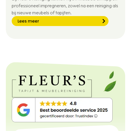
professioneel impregneren, zowel na een reiniging als
bij nieuwe meubels of tapijten.
Lees meer
Le
e
s
m
e
er