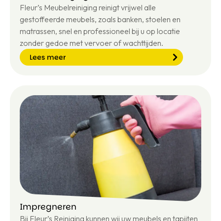
Fleur’s Meubelreiniging reinigt vrijwel alle
gestoffeerde meubels, zoals banken, stoelen en
matrassen, snel en professioneel bij u op locatie
zonder gedoe met vervoer of wachttijden.
Lees meer
Le
e
s
m
e
er
Impregneren
Bij Fleur’s Reiniging kunnen wij uw meubels en tapijten