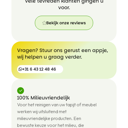
Vele tevreden klanten gingen u
voor.
Bekijk onze reviews
Bekijk
onze
reviews
Vragen? Stuur ons gerust een appje,
wij helpen u graag verder.
+31 6 43 12 48 46
100% Milieuvriendelijk
+31
Voor het reinigen van uw tapijt of meubel
6
43
werken wij uitsluitend met
12
milieuvriendelijke producten. Een
48
bewuste keuze voor het milieu, die
46