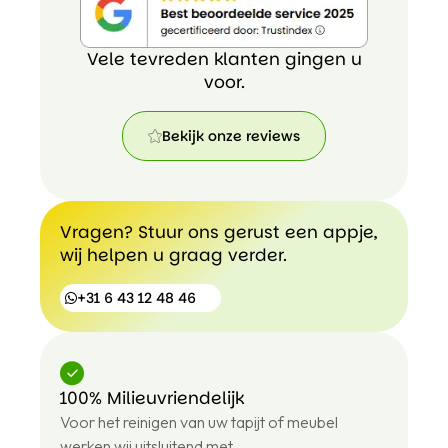
Vele tevreden klanten gingen u
voor.
Bekijk onze reviews
Bekijk
onze
reviews
Vragen? Stuur ons gerust een appje,
wij helpen u graag verder.
+31 6 43 12 48 46
100% Milieuvriendelijk
+31
Voor het reinigen van uw tapijt of meubel
6
43
werken wij uitsluitend met