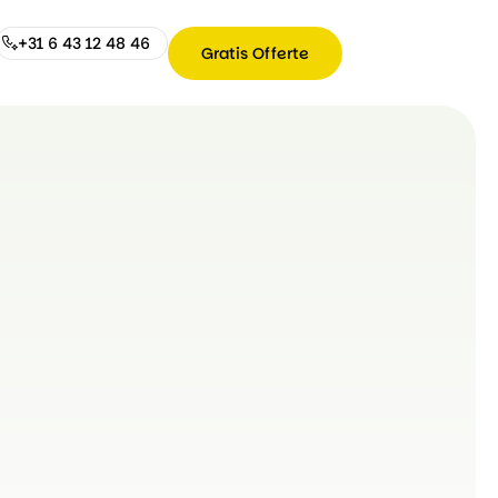
+31 6 43 12 48 46
Gratis Offerte
Gratis
Offerte
+31
6
43
12
48
46