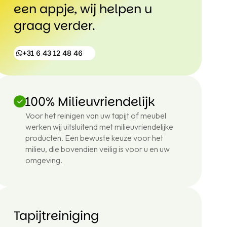
een appje, wij helpen u
graag verder.
+31 6 43 12 48 46
100% Milieuvriendelijk
+31
Voor het reinigen van uw tapijt of meubel
6
werken wij uitsluitend met milieuvriendelijke
43
12
producten. Een bewuste keuze voor het
48
milieu, die bovendien veilig is voor u en uw
46
omgeving.
Tapijtreiniging