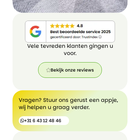
Vele tevreden klanten gingen u
voor.
Bekijk onze reviews
Bekijk
onze
reviews
Vragen? Stuur ons gerust een appje,
wij helpen u graag verder.
+31 6 43 12 48 46