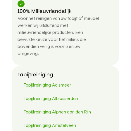
100% Milieuvriendelijk
+31
Voor het reinigen van uw tapijt of meubel
6
43
werken wij uitsluitend met
12
milieuvriendelijke producten. Een
48
bewuste keuze voor het milieu, die
46
bovendien veilig is voor u en uw
omgeving.
Tapijtreiniging
Tapijtreiniging Aalsmeer
Tapijtreiniging Alblasserdam
Tapijtreiniging Alphen aan den Rijn
Tapijtreiniging Amstelveen