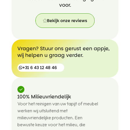
voor.
Bekijk onze reviews
Bekijk
onze
reviews
Vragen? Stuur ons gerust een appje,
wij helpen u graag verder.
+31 6 43 12 48 46
100% Milieuvriendelijk
+31
Voor het reinigen van uw tapijt of meubel
6
43
werken wij uitsluitend met
12
milieuvriendelijke producten. Een
48
bewuste keuze voor het milieu, die
46