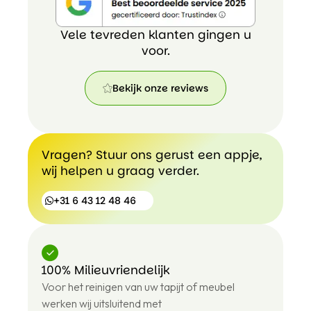
Vele tevreden klanten gingen u
voor.
Bekijk onze reviews
Bekijk
onze
reviews
Vragen? Stuur ons gerust een appje,
wij helpen u graag verder.
+31 6 43 12 48 46
100% Milieuvriendelijk
+31
Voor het reinigen van uw tapijt of meubel
6
43
werken wij uitsluitend met