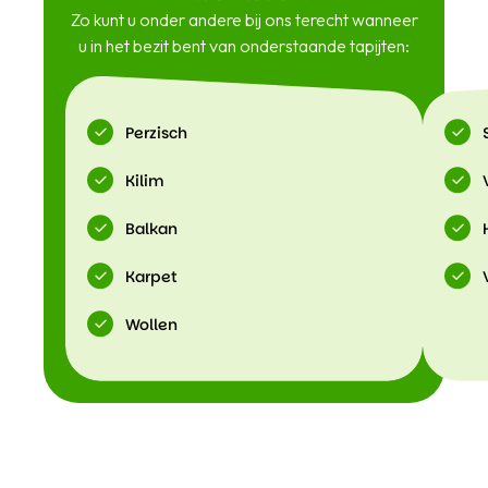
Zo kunt u onder andere bij ons terecht wanneer
u in het bezit bent van onderstaande tapijten:
Perzisch
Kilim
Balkan
Karpet
Wollen