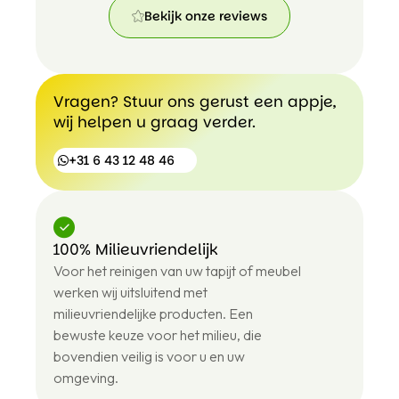
Bekijk onze reviews
Bekijk
onze
reviews
Vragen? Stuur ons gerust een appje,
wij helpen u graag verder.
+31 6 43 12 48 46
100% Milieuvriendelijk
+31
Voor het reinigen van uw tapijt of meubel
6
43
werken wij uitsluitend met
12
milieuvriendelijke producten. Een
48
bewuste keuze voor het milieu, die
46
bovendien veilig is voor u en uw
omgeving.