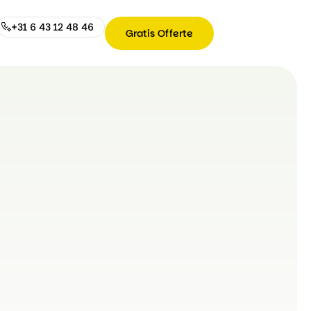
+31 6 43 12 48 46
Gratis Offerte
Gratis
Offerte
+31
6
43
12
48
46