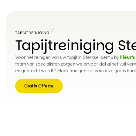
TAPIJTREINIGING
Tapijtreiniging St
Voor het reinigen van uw tapijt in Sterksel bent u bij
Fleur’s
team van specialisten zorgen we ervoor dat al het vuil verw
en gebracht wordt? Maak dan gebruik van onze gratis haal-
Gratis Offerte
Gratis
Offerte