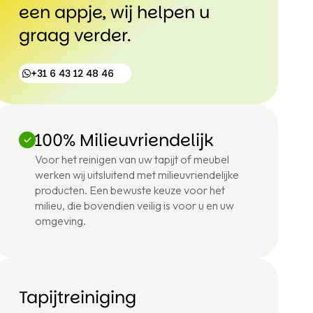
een appje, wij helpen u
graag verder.
+31 6 43 12 48 46
100% Milieuvriendelijk
+31
Voor het reinigen van uw tapijt of meubel
6
werken wij uitsluitend met milieuvriendelijke
43
12
producten. Een bewuste keuze voor het
48
milieu, die bovendien veilig is voor u en uw
46
omgeving.
Tapijtreiniging