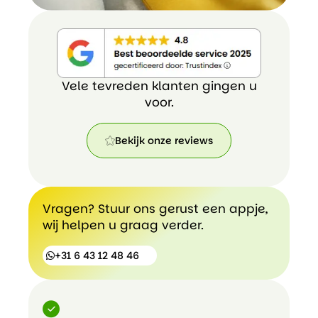
Vele tevreden klanten gingen u
voor.
Bekijk onze reviews
Bekijk
onze
reviews
Vragen? Stuur ons gerust een appje,
wij helpen u graag verder.
+31 6 43 12 48 46