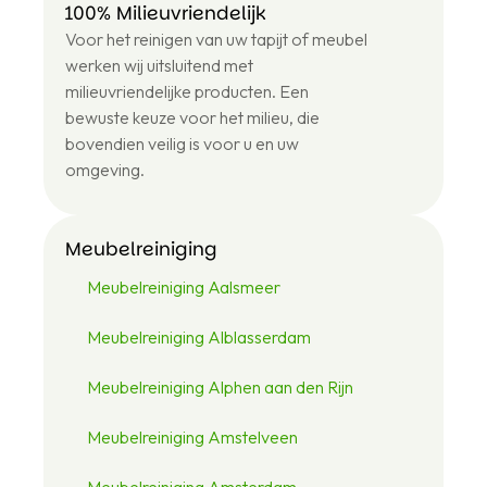
100% Milieuvriendelijk
+31
Voor het reinigen van uw tapijt of meubel
6
43
werken wij uitsluitend met
12
milieuvriendelijke producten. Een
48
bewuste keuze voor het milieu, die
46
bovendien veilig is voor u en uw
omgeving.
Meubelreiniging
Meubelreiniging Aalsmeer
Meubelreiniging Alblasserdam
Meubelreiniging Alphen aan den Rijn
Meubelreiniging Amstelveen
Meubelreiniging Amsterdam