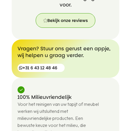
voor.
Bekijk onze reviews
Bekijk
onze
reviews
Vragen? Stuur ons gerust een appje,
wij helpen u graag verder.
+31 6 43 12 48 46
100% Milieuvriendelijk
+31
Voor het reinigen van uw tapijt of meubel
6
43
werken wij uitsluitend met
12
milieuvriendelijke producten. Een
48
bewuste keuze voor het milieu, die
46