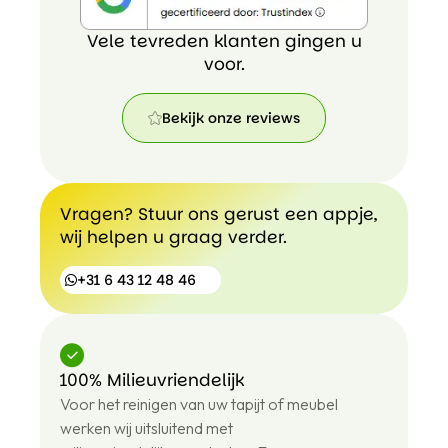
Vele tevreden klanten gingen u
voor.
Bekijk onze reviews
Bekijk
onze
reviews
Vragen? Stuur ons gerust een appje,
wij helpen u graag verder.
+31 6 43 12 48 46
100% Milieuvriendelijk
+31
Voor het reinigen van uw tapijt of meubel
6
43
werken wij uitsluitend met
12