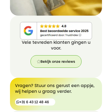
Vele tevreden klanten gingen u
voor.
Bekijk onze reviews
Bekijk
onze
reviews
Vragen? Stuur ons gerust een appje,
wij helpen u graag verder.
+31 6 43 12 48 46