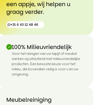
een appje, wij helpen u
graag verder.
+31 6 43 12 48 46
100% Milieuvriendelijk
+31
Voor het reinigen van uw tapijt of meubel
6
werken wij uitsluitend met milieuvriendelijke
43
12
producten. Een bewuste keuze voor het
48
milieu, die bovendien veilig is voor u en uw
46
omgeving.
Meubelreiniging