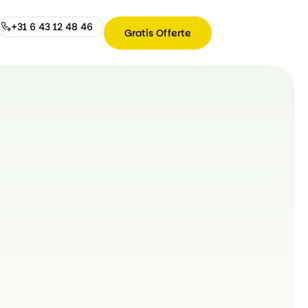
+31 6 43 12 48 46
Gratis Offerte
Gratis
Offerte
+31
6
43
12
48
46