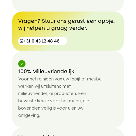
Bekijk
onze
reviews
Vragen? Stuur ons gerust een appje,
wij helpen u graag verder.
+31 6 43 12 48 46
100% Milieuvriendelijk
+31
Voor het reinigen van uw tapijt of meubel
6
43
werken wij uitsluitend met
12
milieuvriendelijke producten. Een
48
bewuste keuze voor het milieu, die
46
bovendien veilig is voor u en uw
omgeving.