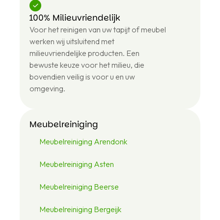
100% Milieuvriendelijk
+31
Voor het reinigen van uw tapijt of meubel
6
43
werken wij uitsluitend met
12
milieuvriendelijke producten. Een
48
bewuste keuze voor het milieu, die
46
bovendien veilig is voor u en uw
omgeving.
Meubelreiniging
Meubelreiniging Arendonk
Meubelreiniging Asten
Meubelreiniging Beerse
Meubelreiniging Bergeijk