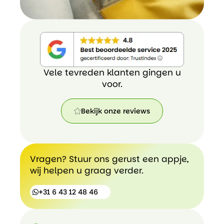
Vele tevreden klanten gingen u
voor.
Bekijk onze reviews
Bekijk
onze
reviews
Vragen? Stuur ons gerust een appje,
wij helpen u graag verder.
+31 6 43 12 48 46