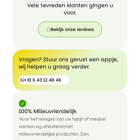
Vele tevreden klanten gingen u
voor.
Bekijk onze reviews
Bekijk
onze
reviews
Vragen? Stuur ons gerust een appje,
wij helpen u graag verder.
+31 6 43 12 48 46
100% Milieuvriendelijk
+31
Voor het reinigen van uw tapijt of meubel
6
43
werken wij uitsluitend met
12
milieuvriendelijke producten. Een
48