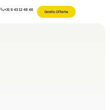
+31 6 43 12 48 46
Gratis Offerte
Gratis
Offerte
+31
6
43
12
48
46