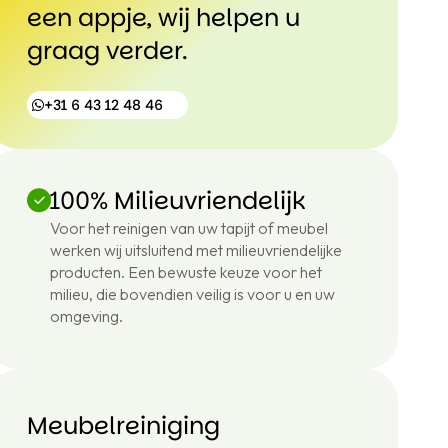
een appje, wij helpen u
graag verder.
+31 6 43 12 48 46
100% Milieuvriendelijk
+31
Voor het reinigen van uw tapijt of meubel
6
werken wij uitsluitend met milieuvriendelijke
43
12
producten. Een bewuste keuze voor het
48
milieu, die bovendien veilig is voor u en uw
46
omgeving.
Meubelreiniging