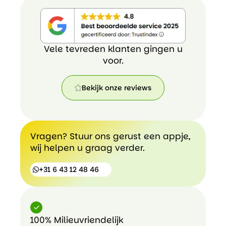
Vele tevreden klanten gingen u
voor.
Bekijk onze reviews
Bekijk
onze
reviews
Vragen? Stuur ons gerust een appje,
wij helpen u graag verder.
+31 6 43 12 48 46
100% Milieuvriendelijk
+31